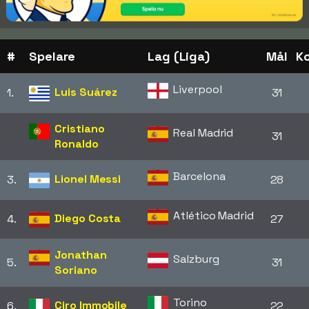
#
Spelare
Lag (Liga)
Mål
Ko
Liverpool
Luis Suárez
1.
31
Cristiano
Real Madrid
31
Ronaldo
Barcelona
Lionel Messi
3.
28
Atlético Madrid
Diego Costa
4.
27
Jonathan
Salzburg
5.
31
Soriano
Torino
Ciro Immobile
6.
22