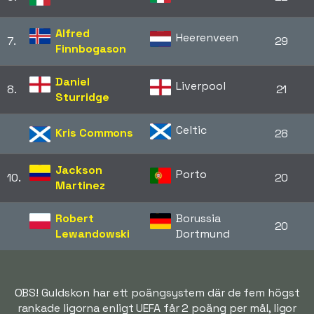
Alfred
Heerenveen
7.
29
Finnbogason
Daniel
Liverpool
8.
21
Sturridge
Celtic
Kris Commons
28
Jackson
Porto
10.
20
Martinez
Robert
Borussia
20
Lewandowski
Dortmund
OBS! Guldskon har ett poängsystem där de fem högst
rankade ligorna enligt UEFA får 2 poäng per mål, ligor