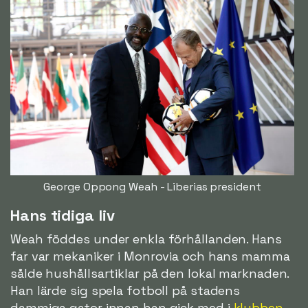
George Oppong Weah - Liberias president
Hans tidiga liv
Weah föddes under enkla förhållanden. Hans
far var mekaniker i Monrovia och hans mamma
sålde hushållsartiklar på den lokal marknaden.
Han lärde sig spela fotboll på stadens
dammiga gator innan han gick med i
klubben