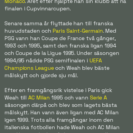
Monaco
. Året efter hjälpte han sin klubb att nå
finalen i Cupvinnarcupen.
Senare samma år flyttade han till franska
huvudstaden och
Paris Saint-Germain
. Med
PSG vann han Coupe de France två gånger,
1993 och 1995, samt den franska ligan 1994
och Coupe de la Ligue 1995. Under säsongen
1994/95 nådde PSG semifinalen i
UEFA
Champions League
och Weah blev bäste
målskytt och gjorde sju mål.
Efter en framgångsrik vistelse i Paris gick
Weah till
AC Milan
1995 och vann
Serie A
säsongen därpå och blev som lagets bästa
målskytt. Han vann även ligan med AC Milan
igen 1999. Trots alla framgångar inom den
italienska fotbollen hade Weah och AC Milan