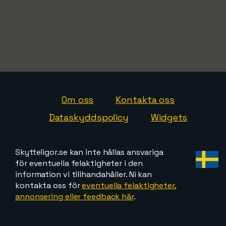
Om oss
Kontakta oss
Dataskyddspolicy
Widgets
Skytteligor.se kan inte hållas ansvariga
för eventuella felaktigheter i den
information vi tillhandahåller. Ni kan
kontakta oss för
eventuella felaktigheter,
annonsering eller feedback här
.