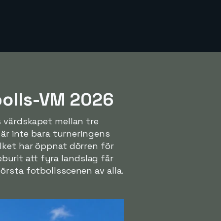
tbolls-VM 2026
s värdskapet mellan tre
 är inte bara turneringens
lket har öppnat dörren för
eburit att fyra landslag får
örsta fotbollsscenen av alla.