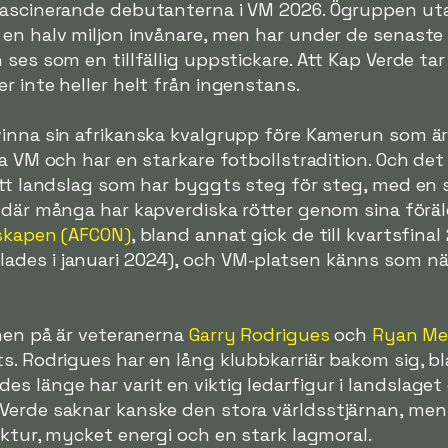
fascinerande debutanterna i VM 2026. Ögruppen uta
en halv miljon invånare, men har under de senaste 
ses som en tillfällig uppstickare. Att Kap Verde tar
r inte heller helt från ingenstans.
vinna sin afrikanska kvalgrupp före Kamerun som ä
la VM och har en starkare fotbollstradition. Och d
ett landslag som har byggts steg för steg, med en s
, där många har kapverdiska rötter genom sina föräldr
skapen (AFCON)
, bland annat gick de till kvartsfinal 
des i januari 2024), och VM-platsen känns som näs
onen på är veteranerna
Garry Rodrigues
och
Ryan M
s. Rodrigues har en lång klubbkarriär bakom sig, b
 länge har varit en viktig ledarfigur i landslaget o
Verde saknar kanske den stora världsstjärnan, men 
uktur, mycket energi och en stark lagmoral.