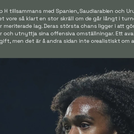
p H tillsammans med Spanien, Saudiarabien och Ur
et vore så klart en stor skräll om de går långt i tu
 meriterade lag. Deras största chans ligger i att gö
er och utnyttja sina offensiva omställningar. Ett 
ift, men det är å andra sidan inte orealistiskt om 