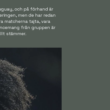
uguay, och på förhand är
rneringen, men de har redan
ra matcherna tajta, vara
avancemang från gruppen är
allt stämmer.