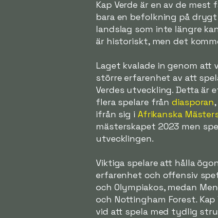
Kap Verde är en av de mest 
bara en befolkning på drygt 
landslag som inte längre kan 
är historiskt, men det komme
Laget kvalade in genom att 
större erfarenhet av att spe
Verdes utveckling. Detta är 
flera spelare från
diasporan
ifrån sig i
Afrikanska Mäster
mästerskapet 2023 men spela
utvecklingen.
Viktiga spelare att hålla ög
erfarenhet och offensiv spet
och Olympiakos, medan Mendes
och Nottingham Forest. Kap 
vid att spela med tydlig str