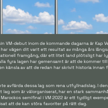
 sin VM-debut inom de kommande dagarna är Kap Ve
 har vägen dit varit ett resultat av många års lån
tionell framgång, där ett litet land plötsligt har ly
 alla fyra lagen har gemensamt är att de kommer til
 känsla av att de redan har skrivit historia innan
inte avfärda dessa lag som rena utfyllnadslag. I d
t lag som är välorganiserat, har en stark sammanhå
t. Marockos semifinal i VM 2022 är ett tydligt exem
at att de kan störa favoriter på rätt dag.