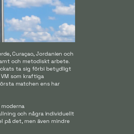
rde, Curaçao, Jordanien och
gsamt och metodiskt arbete.
ckats ta sig förbi betydligt
l VM som kraftiga
 första matchen ens har
en moderna
llning och några individuellt
pel på det, men även mindre