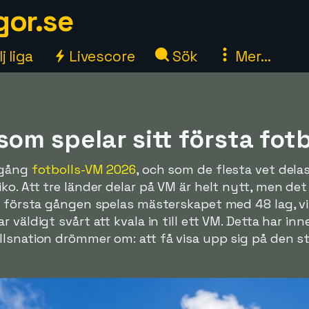
gor.se
j liga
Livescore
Sök
Mer...
som spelar sitt första fo
 igång
fotbolls-VM 2026
, och som de flesta vet dela
ko. Att tre länder delar på VM är helt nytt, men det
r första gången spelas mästerskapet med 48 lag, vi
 väldigt svårt att kvala in till ett VM. Detta har inn
lsnation drömmer om: att få visa upp sig på den st