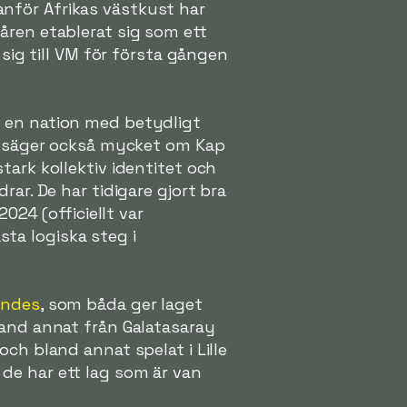
nför Afrikas västkust har
åren etablerat sig som ett
 sig till VM för första gången
r en nation med betydligt
et säger också mycket om Kap
tark kollektiv identitet och
ar. De har tidigare gjort bra
2024 (officiellt var
ta logiska steg i
endes
, som båda ger laget
land annat från Galatasaray
ch bland annat spelat i Lille
de har ett lag som är van