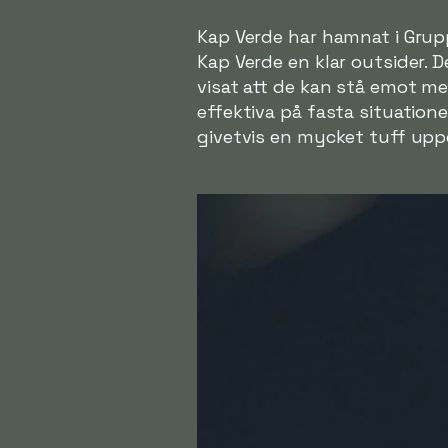
Kap Verde har hamnat i Grup
Kap Verde en klar outsider. D
visat att de kan stå emot mer
effektiva på fasta situation
givetvis en mycket tuff uppg