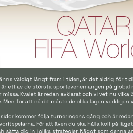
 väldigt långt fram i tiden, är det aldrig för tidi
l är ett av de största sportevenemangen på global
 missa. Kvalet är redan avklarat och vi vet nu vilka
Men för att nå dit måste de olika lagen verkligen v
sidor kommer följa turneringens gång och är redan
voritspelarna. För att även du ska hålla koll på läg
ch sätta dig in i olika strategier. Något som denna 