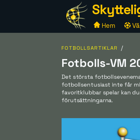
Skytteli
Hem
Väl
/
FOTBOLLSARTIKLAR
Fotbolls-VM 2
Det största fotbollseveneman
fotbollsentusiast inte får m
favoritklubbar spelar kan du
förutsättningarna.