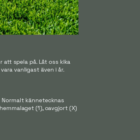
 att spela på. Låt oss kika
ara vanligast även i år.
h. Normalt kännetecknas
hemmalaget (1), oavgjort (X)