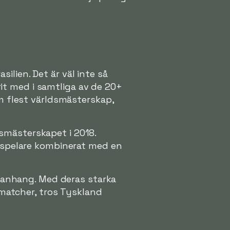
silien. Det är väl inte så
rit med i samtliga av de 20+
m flest världsmästerskap,
dsmästerskapet i 2018.
 spelare kombinerat med en
manhang. Med deras starka
 matcher, tros Tyskland