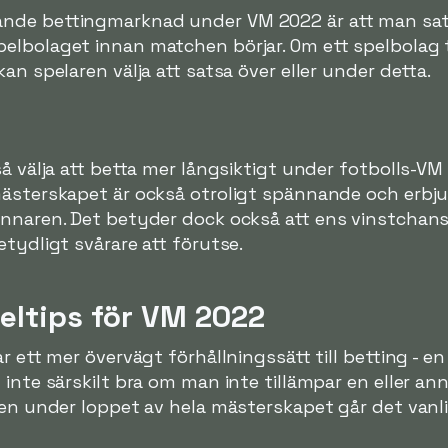
nde bettingmarknad under VM 2022 är att man sats
lbolaget innan matchen börjar. Om ett spelbolag til
an spelaren välja att satsa över eller under detta.
å välja att betta mer långsiktigt under fotbolls-VM 
ästerskapet är också otroligt spännande och erbjud
innaren. Det betyder dock också att ens vinstchans
etydligt svårare att förutse.
eltips för VM 2022
r ett mer övervägt förhållningssätt till betting - en 
 inte särskilt bra om man inte tillämpar en eller an
 men under loppet av hela mästerskapet går det van