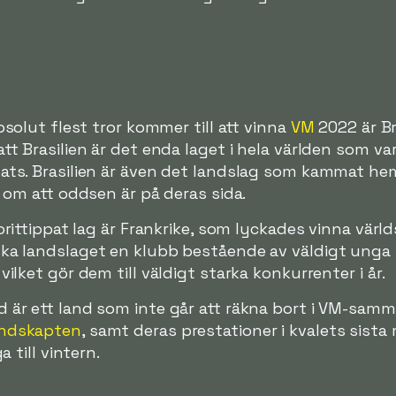
solut flest tror kommer till att vinna
VM
2022 är Bra
t Brasilien är det enda laget i hela världen som va
ts. Brasilien är även det landslag som kammat he
 om att oddsen är på deras sida.
rittippat lag är Frankrike, som lyckades vinna värl
ka landslaget en klubb bestående av väldigt unga
ilket gör dem till väldigt starka konkurrenter i år.
 är ett land som inte går att räkna bort i VM-sam
ndskapten
, samt deras prestationer i kvalets sista
 till vintern.