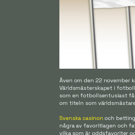
Även om den 22 november känns
Världsmästerskapet i fotbol
som en fotbollsentusiast får
om titeln som världsmästare. 
Svenska casinon
och betting
några av favoritlagen och fa
vilka som är oddsfavoriter o