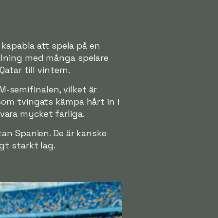
r kapabla att spela på en
tällning med många spelare
atar till vintern.
M-semifinalen, vilket är
 som tvingats kämpa hårt in i
vara mycket farliga.
utan Spanien. De är kanske
gt starkt lag.