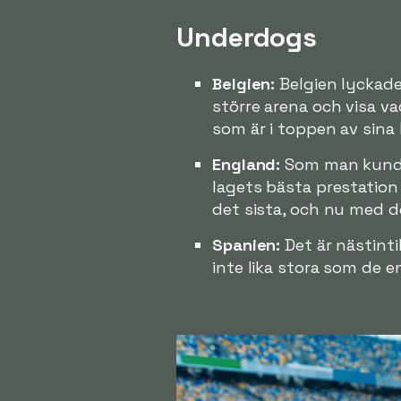
Underdogs
Belgien:
Belgien lyckades
större arena och visa v
som är i toppen av sina k
England:
Som man kunde
lagets bästa prestation 
det sista, och nu med d
Spanien:
Det är nästinti
inte lika stora som de e