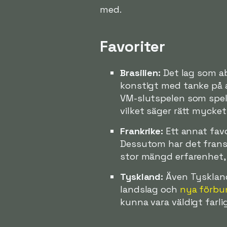
med.
Favoriter
Brasilien:
Det lag som ab
konstigt med tanke på at
VM-slutspelen som spela
vilket säger rätt mycket
Frankrike:
Ett annat favo
Dessutom har det frans
stor mängd erfarenhet, v
Tyskland:
Även Tyskland
landslag och
nya förbu
kunna vara väldigt farliga