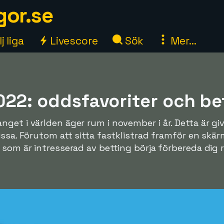
gor.se
j liga
Livescore
Sök
Mer...
022: oddsfavoriter och be
get i världen äger rum i november i år. Detta är g
issa. Förutom att sitta fastklistrad framför en skär
 som är intresserad av betting börja förbereda dig 