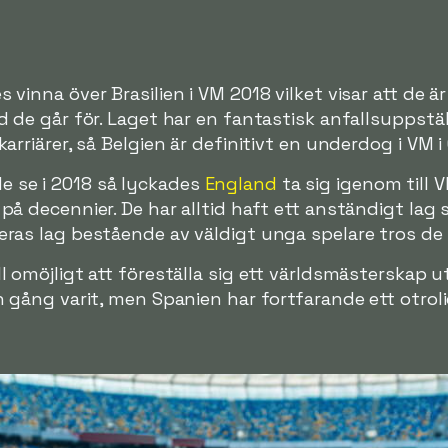
 vinna över Brasilien i VM 2018 vilket visar att de ä
ad de går för. Laget har en fantastisk anfallsupps
arriärer, så Belgien är definitivt en underdog i VM i Q
 se i 2018 så lyckades
England
ta sig igenom till V
på decennier. De har alltid haft ett anständigt lag
eras lag bestående av väldigt unga spelare tros de 
ll omöjligt att föreställa sig ett världsmästerskap 
n gång varit, men Spanien har fortfarande ett otroli