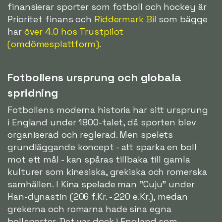
finansierar sporter som fotboll och hockey är
Prioritet finans och
Riddermark Bil
som bägge
har
över 4.0 hos Trustpilot
(omdömesplattform)
.
Fotbollens ursprung och globala
spridning
Fotbollens moderna historia har sitt ursprung
i England under 1800-talet, då sporten blev
organiserad och reglerad. Men spelets
grundläggande koncept - att sparka en boll
mot ett mål - kan spåras tillbaka till gamla
kulturer som kinesiska, grekiska och romerska
samhällen. I Kina spelade man "Cuju" under
Han-dynastin (206 f.Kr. - 220 e.Kr.), medan
grekerna och romarna hade sina egna
bollsporter. Det var dock i England som