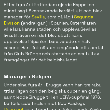
Efter fyra år i Rotterdam gjorde Happel en
minst sagt överraskande karriärflytt och blev
manager för
Sevilla
, som då låg i
Segunda
División
(andraligan) i Spanien. Österrikaren
ville lära känna staden och uppleva Sevillas
livsstil, även om det blev så att hans
upplevelse i Spanien bara varade en halv
säsong. Han fick nästan omgående ett samtal
från Club Brügge och startade en era full av
framgångar för det belgiska laget.
Manager i Belgien
Under sina fyra år i Brugge vann han tre raka
titlar i ligan och den belgiska cupen en gång,
samt ledde Brugge till en UEFA-cupfinal 1976.
De förlorade finalen mot Bob Paisleys
Liverpool
, som bland annat inkluderade Kevin