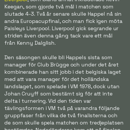
Keegan, som gjorde två mål i matchen som
slutade 4-3. Två år senare skulle Happel nå sin
andra Europacupfinal, och man fick igen möta
Paisleys Liverpool. Liverpool gick segrande ur
striden även denna gång tack vare ett mål
från Kenny Dalglish.
Den säsongen skulle bli Happels sista som
manager för Club Brügge och under det året
kombinerade han sitt jobb i det belgiska laget
med att vara manager för det holländska
landslaget, som spelade i VM 1978, dock utan
Johan Cruyff som bestämt sig för att inte
delta i turnering. Vid den tiden var
tävlingsformen i VM två på varandra följande
gruppfaser från vilka de två finalisterna och
de som skulle spela matchen om tredjeplatsen
bestämdes. Nederländerna kom att nå finalen