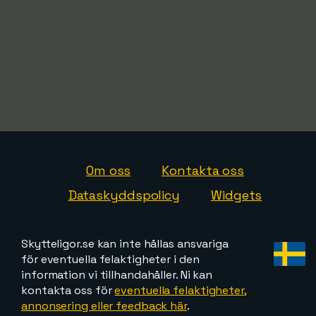
Om oss
Kontakta oss
Dataskyddspolicy
Widgets
Skytteligor.se kan inte hållas ansvariga
för eventuella felaktigheter i den
information vi tillhandahåller. Ni kan
kontakta oss för
eventuella felaktigheter,
annonsering eller feedback här
.