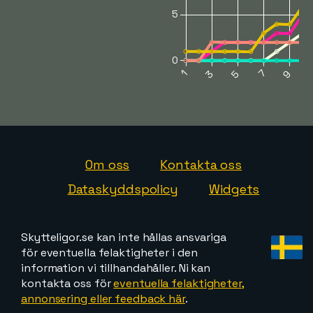
Om oss
Kontakta oss
Dataskyddspolicy
Widgets
Skytteligor.se kan inte hållas ansvariga
för eventuella felaktigheter i den
information vi tillhandahåller. Ni kan
kontakta oss för
eventuella felaktigheter,
annonsering eller feedback här
.