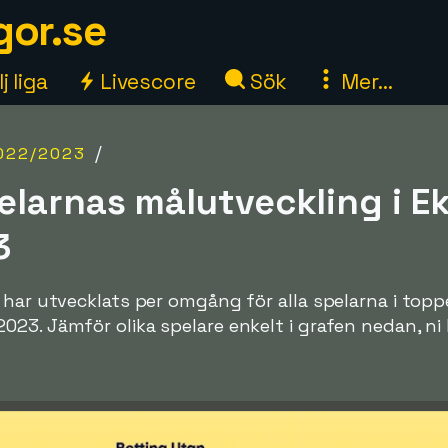
gor.se
j liga
Livescore
Sök
Mer...
/
022/2023
elarnas målutveckling i E
3
 har utvecklats per omgång för alla spelarna i topp
3. Jämför olika spelare enkelt i grafen nedan, ni ka