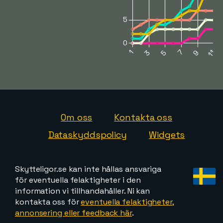
Om oss
Kontakta oss
Dataskyddspolicy
Widgets
Skytteligor.se kan inte hållas ansvariga
för eventuella felaktigheter i den
information vi tillhandahåller. Ni kan
kontakta oss för
eventuella felaktigheter,
annonsering eller feedback här
.