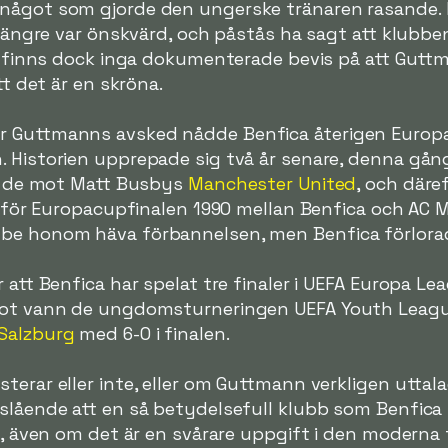
 något som gjorde den ungerske tränaren rasande.
 längre var önskvärd, och påstås ha sagt att klubben
et finns dock inga dokumenterade bevis på att Gutt
tt det är en skröna.
r Guttmanns avsked nådde Benfica återigen Europa
. Historien upprepade sig två år senare, denna gån
de de mot Matt Busbys
Manchester United
, och där
 inför Europacupfinalen 1990 mellan Benfica och AC M
be honom häva förbannelsen, men Benfica förlorad
 att Benfica har spelat tre finaler i UEFA Europa L
emot vann de ungdomsturneringen UEFA Youth Leag
 Salzburg
med 6-0 i finalen.
terar eller inte, eller om Guttmann verkligen utta
slående att en så betydelsefull klubb som Benfica 
id, även om det är en svårare uppgift i den moderna 