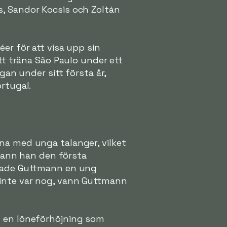
s, Sandor Kocsis och Zoltán
er för att visa upp sin
att träna São Paulo under ett
igan under sitt första år,
ortugal.
na med unga talanger, vilket
 vann han den första
ärvade Guttmann en ung
 inte var nog, vann Guttmann
m en löneförhöjning som