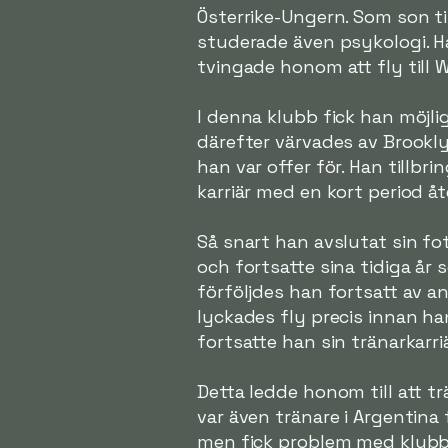
Österrike-Ungern. Som son ti
studerade även psykologi. Ha
tvingade honom att fly till W
I denna klubb fick han möjli
därefter värvades av Brookly
han var offer för. Han tillbri
karriär med en kort period åt
Så snart han avslutat sin fo
och fortsatte sina tidiga år
förföljdes han fortsatt av a
lyckades fly precis innan han
fortsatte han sin tränarkarri
Detta ledde honom till att trä
var även tränare i Argentin
men fick problem med klubble