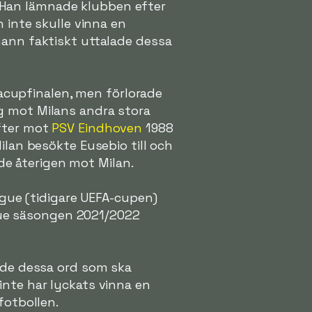
 Han lämnade klubben efter
 inte skulle vinna en
mann faktiskt uttalade dessa
cupfinalen, men förlorade
g mot Milans andra stora
efter mot
PSV Eindhoven
1988
ilan besökte Eusebio till och
e återigen mot Milan.
eague (tidigare UEFA-cupen)
ue säsongen 2021/2022
lade dessa ord som ska
inte har lyckats vinna en
fotbollen.