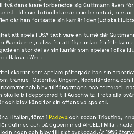
ll två danslärare förberedde sig Guttmann även för 
n inledde sin fotbollskarriär i sin hemstad, men a
ien där han fortsatte sin karriär i den judiska klu
ghet att spela i USA tack vare en turné där Guttman
n Wanderers, delvis för att fly undan förföljelsen 
ngade en stor del av sin karriär som spelare i olika 
er i Hakoah Wien.
tbollskarriär som spelare påbörjade han sin tränarka
 som tränare i Österrike, Ungern, Nederländerna oc
ntisemiter och blev tillfångatagen och torterad i na
 skulle bli deporterad till Auschwitz. Trots alla sv
är och blev känd för sin offensiva spelstil.
na i Italien, först i
Padova
och sedan Triestina, inn
a för Quilmes och på Cypern med APOEL. I Milan had
dningen och blev till sist avskedad. År 1956 återvä