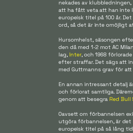
nekades av klubbledningen,
att ha fått veta att han inte
europeisk titel på 100 år. D
ord, så det är inte omöjligt a
Hursomhelst, säsongen efte
den då med 1-2 mot AC Milan
lag,
Inter
, och 1968 förlora
efter straffar. Det sägs att
med Guttmanns grav för att 
En annan intressant detalj är
och förlorat samtliga. Där
genom att besegra
Red Bull
Oavsett om förbannelsen exis
utgöra förbannelsen, är det 
europeisk titel på så lång t