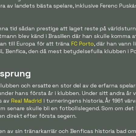
a av landets bästa spelare, inklusive Ferenc Puská
na tid sådan prestige att laget reste på världsturné
uttmann blev känd i Brasilien där han skulle komma 
an till Europa för att träna
FC Porto
, där han vann l
 SL Benfica, den då mest betydelsefulla klubben i P
rsprung
ubben och ersatte en stor del av de erfarna spelar
 under hans första år i klubben. Under sitt andra år
s av
Real Madrid
i turneringens historia. År 1961 v
om senare skulle bli en fotbollslegend. Som om det
n direkt efter första segern.
n av sin tränarkarriär och Benficas historia bad o