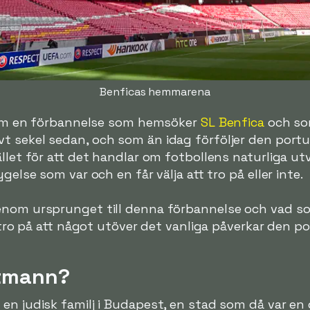
Benficas hemmarena
ta om en förbannelse som hemsöker
SL Benfica
och so
vt sekel sedan, och som än idag förföljer den portu
llet för att det handlar om fotbollens naturliga ut
gelse som var och en får välja att tro på eller inte.
genom ursprunget till denna förbannelse och vad s
e tro på att något utöver det vanliga påverkar den p
ttmann?
en judisk familj i Budapest, en stad som då var en