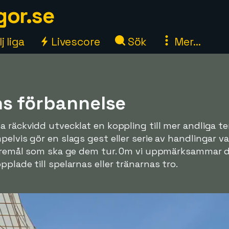
gor.se
j liga
Livescore
Sök
Mer...
s förbannelse
a räckvidd utvecklat en koppling till mer andliga t
pelvis gör en slags gest eller serie av handlingar v
 föremål som ska ge dem tur. Om vi uppmärksammar 
plade till spelarnas eller tränarnas tro.