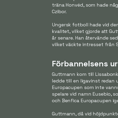
träna Honvéd, som hade någr
Czibor.
Ungersk fotboll hade vid den
kvalitet, vilket gjorde att G
år senare. Han återvände sed
vilket väckte intresset från
Förbannelsens u
Guttmann kom till Lissabonkl
ledde till en ligavinst redan
Europacupen som inte vann
spelare vid namn Eusebio, s
och Benfica Europacupen ige
Guttmann, då vid höjdpunkte