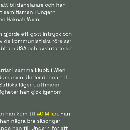
att bli danslärare och han
ntisemitismen i Ungern
bben Hakoah Wien.
n gjorde ett gott intryck och
av de kommunistiska rörelser
klubbar i USA och avslutade sin
rriär i samma klubb i Wien
h Rumänien. Under denna tid
zistiska läger. Guttmann
årigheter han gick igenom
an han kom till
AC Milan
. Han
e han några bra säsonger
nde han till Ungern för att