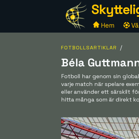
Skytteli
Hem
Väl
/
FOTBOLLSARTIKLAR
Béla Guttmann
Fotboll har genom sin global
varje match när spelare exem
eller använder ett särskilt
hitta många som är direkt kop