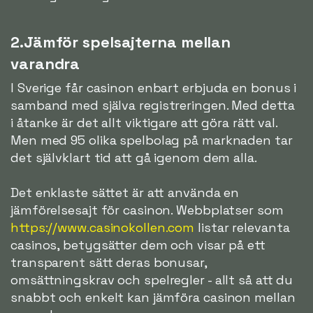
2.Jämför spelsajterna mellan
varandra
I Sverige får casinon enbart erbjuda en bonus i
samband med själva registreringen. Med detta
i åtanke är det allt viktigare att göra rätt val.
Men med 95 olika spelbolag på marknaden tar
det självklart tid att gå igenom dem alla.
Det enklaste sättet är att använda en
jämförelsesajt för casinon. Webbplatser som
https://www.casinokollen.com
listar relevanta
casinos, betygsätter dem och visar på ett
transparent sätt deras bonusar,
omsättningskrav och spelregler - allt så att du
snabbt och enkelt kan jämföra casinon mellan