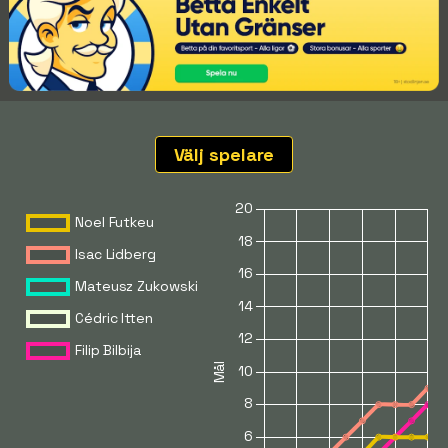
Välj spelare